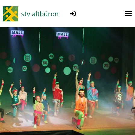
stv altbüron