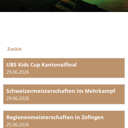
Zurück
UBS Kids Cup Kantonalfinal
29.06.2026
Schweizermeisterschaften im Mehrkampf
29.06.2026
Regionenmeisterschaften in Zofingen
25.06.2026