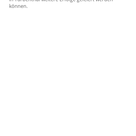
können.
© 2026 STV Altbüron
Impressum
Datenschutz