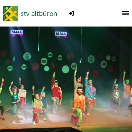
stv altbüron